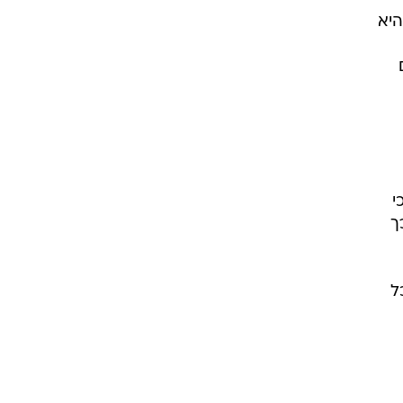
היא
י
ך
ל