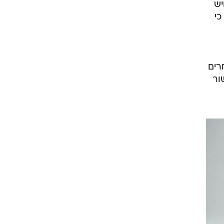
יש
כי
רים
ור